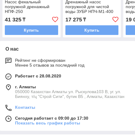
Насос фекальный
Дренажный насос
Дре
погружной дренажный
погружной для чистой
погр
НПФ-250
воды ЗУБР НПЧ-М1-400
вод
41 325
17 275
19 
₸
₸
Купить
Купить
О нас
Рейтинг не сформирован
Менее 5 отзывов за последний год
Работает с 28.08.2020
г. Алматы
050000 Казахстан Алматы ул. Рыскулова103 В, уг. ул.
Биянху, т/ц "Строй Сити", бутик В5 , Алматы, Казахстан
Контакты
Сегодня работает с 09:00 до 17:30
Показать весь график работы