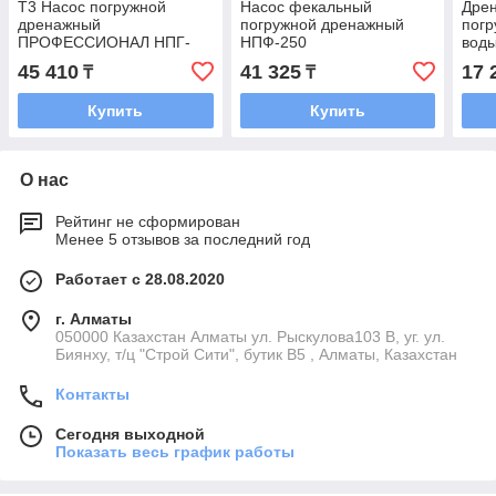
Т3 Насос погружной
Насос фекальный
Дре
дренажный
погружной дренажный
погр
ПРОФЕССИОНАЛ НПГ-
НПФ-250
вод
Т3-1100-С
45 410
41 325
17 
₸
₸
Купить
Купить
О нас
Рейтинг не сформирован
Менее 5 отзывов за последний год
Работает с 28.08.2020
г. Алматы
050000 Казахстан Алматы ул. Рыскулова103 В, уг. ул.
Биянху, т/ц "Строй Сити", бутик В5 , Алматы, Казахстан
Контакты
Сегодня выходной
Показать весь график работы