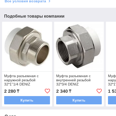
Все условия возврата
Подобные товары компании
Муфта разъемная с
Муфта разъемная с
Муф
наружной резьбой
внутренней резьбой
нару
32*1''1/4 DENIZ
32*3/4 DENIZ
32*1
2 280
2 340
1 5
₸
₸
Купить
Купить