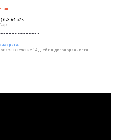
ичии
1) 673-64-52
App
овара в течение 14 дней
по договоренности