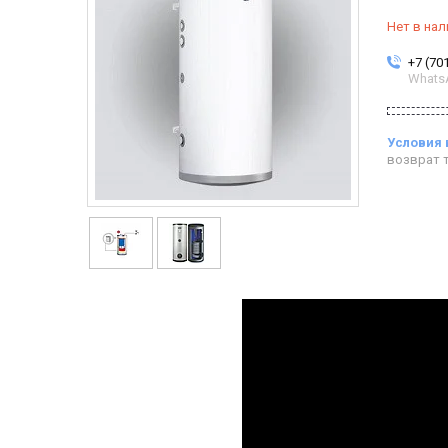
Нет в нал
+7 (70
Whats
возврат т