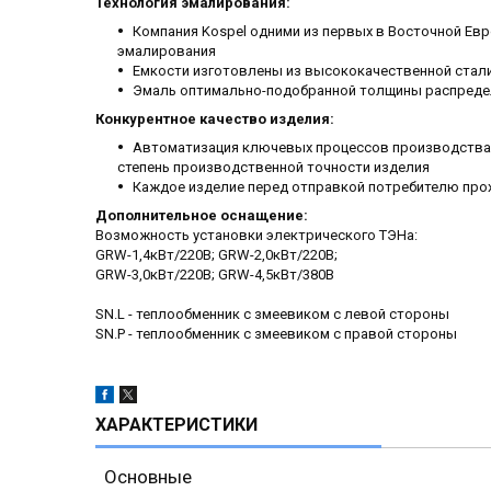
Технология эмалирования:
Компания Kospel одними из первых в Восточной Ев
эмалирования
Емкости изготовлены из высококачественной стал
Эмаль оптимально-подобранной толщины распреде
Конкурентное качество изделия:
Автоматизация ключевых процессов производства: 
степень производственной точности изделия
Каждое изделие перед отправкой потребителю про
Дополнительное оснащение:
Возможность установки электрического ТЭНа:
GRW-1,4кВт/220В; GRW-2,0кВт/220В;
GRW-3,0кВт/220В; GRW-4,5кВт/380В
SN.L - теплообменник с змеевиком с левой стороны
SN.P - теплообменник с змеевиком с правой стороны
ХАРАКТЕРИСТИКИ
Основные