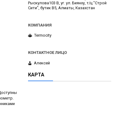
Рыскулова103 В, уг. ул. Биянху, т/ц "Строй
Сити", бутик В5, Алматы, Казахстан
Termocity
Алексей
КАРТА
 Доступны
мометр.
енниками