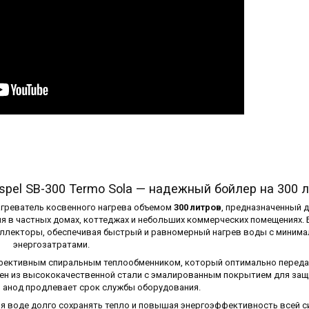
spel SB-300 Termo Sola — надежный бойлер на 300 
греватель косвенного нагрева объемом
300 литров
, предназначенный 
я в частных домах, коттеджах и небольших коммерческих помещениях.
коллекторы, обеспечивая быстрый и равномерный нагрев воды с миним
энергозатратами.
ективным спиральным теплообменником, который оптимально переда
лнен из высококачественной стали с эмалированным покрытием для защ
й анод продлевает срок службы оборудования.
яя воде долго сохранять тепло и повышая энергоэффективность всей 