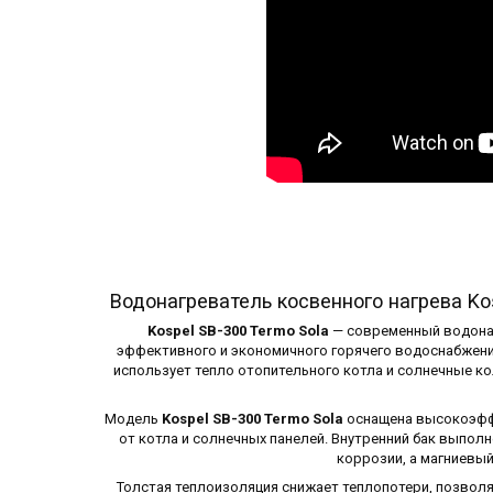
Водонагреватель косвенного нагрева Ko
Kospel SB-300 Termo Sola
— современный водона
эффективного и экономичного горячего водоснабжени
использует тепло отопительного котла и солнечные 
Модель
Kospel SB-300 Termo Sola
оснащена высокоэфф
от котла и солнечных панелей. Внутренний бак выпо
коррозии, а магниевы
Толстая теплоизоляция снижает теплопотери, позвол