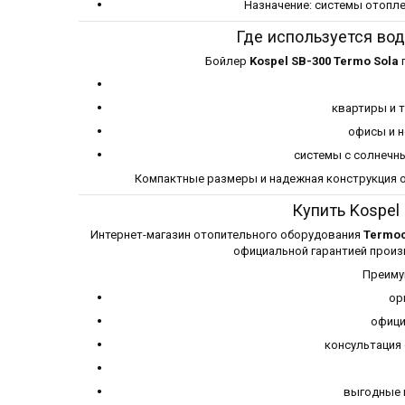
Назначение: системы отопл
Где используется вод
Бойлер
Kospel SB-300 Termo Sola
п
квартиры и 
офисы и 
системы с солнечн
Компактные размеры и надежная конструкция о
Купить Kospel
Интернет-магазин отопительного оборудования
Termoc
официальной гарантией произв
Преиму
ор
офици
консультация
выгодные 