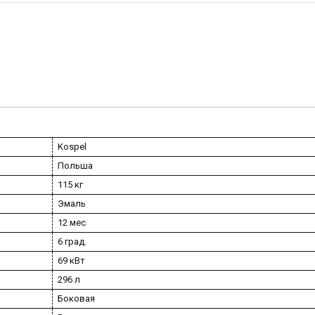
Kospel
Польша
115 кг
Эмаль
12 мес
6 град.
69 кВт
296 л
Боковая