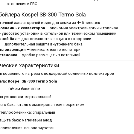
отопления и ГВС.
ойлера Kospel SB-300 Termo Sola
очный запас горячей воды для семьи из 4–6 человек
солнечных коллекторов
— экономия электроэнергии и топлива
 удобство установки в котельной или техническом помещении
ьной бак
— долговечность и защита от коррозии
— дополнительная защита внутреннего бака
еплоизоляция
— минимальные теплопотери
становка
— удобно размещать в котельной
ческие характеристики
ль косвенного нагрева с поддержкой солнечных коллекторов
ель:
Kospel SB-300 Termo Sola
Объем бака:
300 л
ип установки: вертикальный
его бака: сталь с эмалированным покрытием
 теплообменника: спиральный
ащита бака: магниевый анод
плоизоляция: пенополиуретан