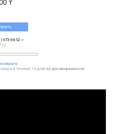
00 ₸
Купить
1) 673-64-52
App
овара в течение 14 дней
по договоренности