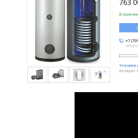
763 0
В наличии
+7 (70
Whats
возврат т