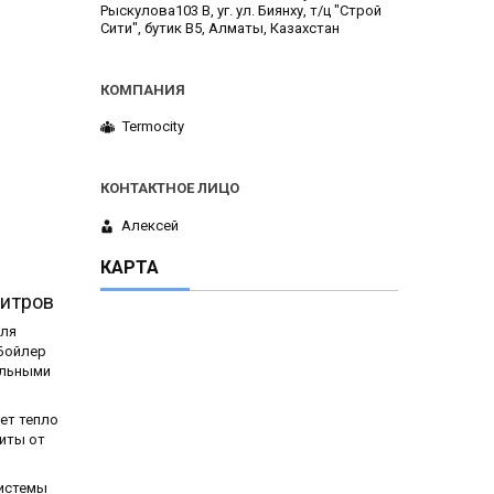
Рыскулова103 В, уг. ул. Биянху, т/ц "Строй
Сити", бутик В5, Алматы, Казахстан
Termocity
Алексей
КАРТА
литров
для
 Бойлер
альными
ет тепло
иты от
системы