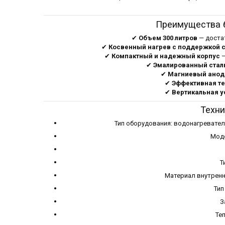
Преимущества б
✔
Объем 300 литров
— достат
✔
Косвенный нагрев с поддержкой 
✔
Компактный и надежный корпус
—
✔
Эмалированный стал
✔
Магниевый анод
✔
Эффективная т
✔
Вертикальная у
Техни
Тип оборудования: водонагревате
Мод
Т
Материал внутренн
Тип
З
Те