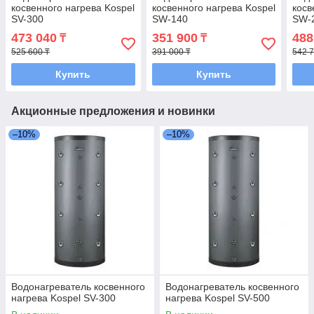
косвенного нагрева Kospel
косвенного нагрева Kospel
косв
SV-300
SW-140
SW-
473 040
351 900
488
₸
₸
525 600 ₸
391 000 ₸
542 7
Купить
Купить
Акционные предложения и новинки
–10%
–10%
Водонагреватель косвенного
Водонагреватель косвенного
нагрева Kospel SV-300
нагрева Kospel SV-500