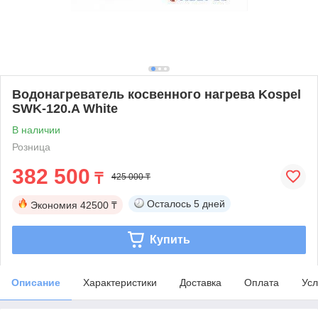
Водонагреватель косвенного нагрева Kospel
SWK-120.A White
В наличии
Розница
382 500
₸
425 000 ₸
Осталось
5 дней
Экономия
42500 ₸
Купить
Описание
Характеристики
Доставка
Оплата
Усл