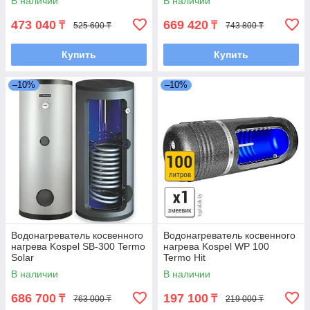
В наличии
В наличии
473 040
669 420
₸
₸
525 600 ₸
743 800 ₸
Купить
Купить
–10%
–10%
Водонагреватель косвенного
Водонагреватель косвенного
нагрева Kospel SB-300 Termo
нагрева Kospel WP 100
Solar
Termo Hit
В наличии
В наличии
686 700
197 100
₸
₸
763 000 ₸
219 000 ₸