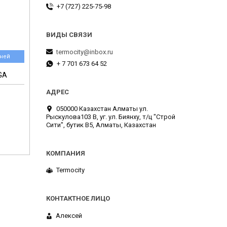
+7 (727) 225-75-98
termocity@inbox.ru
дней
+ 7 701 673 64 52
GA
050000 Казахстан Алматы ул.
Рыскулова103 В, уг. ул. Биянху, т/ц "Строй
Сити", бутик В5, Алматы, Казахстан
Termocity
Алексей