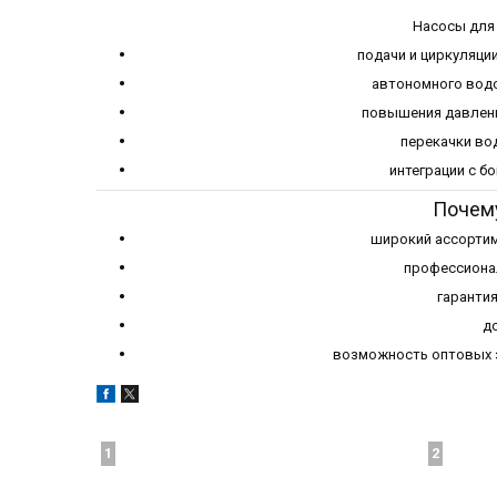
Насосы для 
подачи и циркуляци
автономного водо
повышения давлени
перекачки во
интеграции с б
Почему
широкий ассортим
профессиона
гарантия
до
возможность оптовых з
1
2