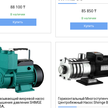
88 100 ₸
85 850 ₸
В наличии
В наличии
Купить
Купить
асывающий вихревой насос
Горизонтальный Многоступен
вышения давления SHIMGE
Центробежный Насос Shimge 
5A,