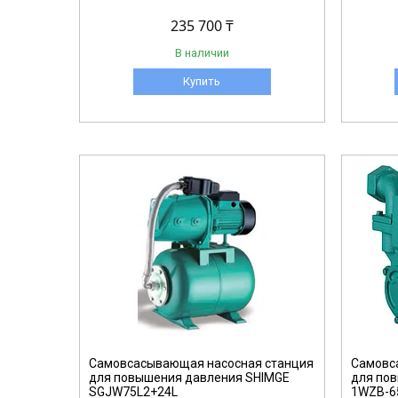
235 700 ₸
В наличии
Купить
Самовсасывающая насосная станция
Самовс
для повышения давления SHIMGE
для по
SGJW75L2+24L
1WZB-6