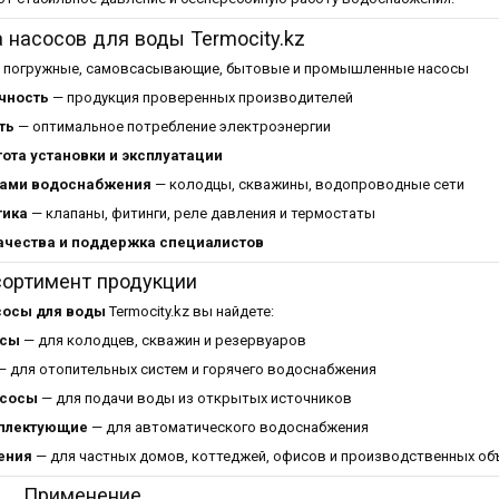
насосов для воды Termocity.kz
 погружные, самовсасывающие, бытовые и промышленные насосы
чность
— продукция проверенных производителей
ть
— оптимальное потребление электроэнергии
ота установки и эксплуатации
мами водоснабжения
— колодцы, скважины, водопроводные сети
тика
— клапаны, фитинги, реле давления и термостаты
ачества и поддержка специалистов
сортимент продукции
сосы для воды
Termocity.kz вы найдете:
осы
— для колодцев, скважин и резервуаров
 для отопительных систем и горячего водоснабжения
сосы
— для подачи воды из открытых источников
мплектующие
— для автоматического водоснабжения
ения
— для частных домов, коттеджей, офисов и производственных об
Применение