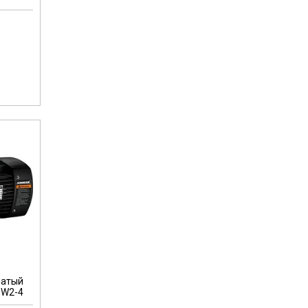
чатый
BW2-4