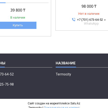
98 000 ₸
39 800 ₸
Нет в наличии
В наличии
+7 (701) 673-64-52
WhatsApp
Купить
673-64-52
Termocity
p
225-75-98
Сайт создан на маркетплейсе
Satu.kz
Termocity |
Пожаловаться на контент