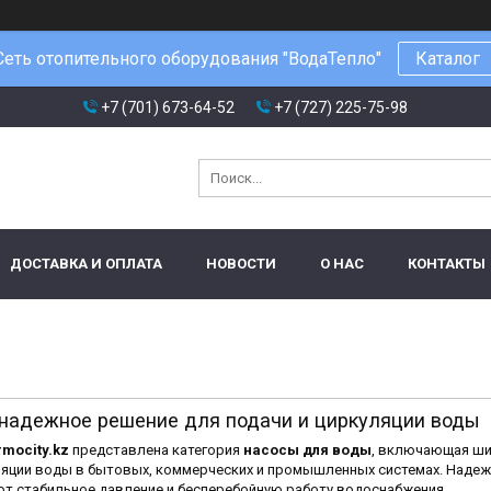
Сеть отопительного оборудования "ВодаТепло"
Каталог
+7 (701) 673-64-52
+7 (727) 225-75-98
ДОСТАВКА И ОПЛАТА
НОВОСТИ
О НАС
КОНТАКТЫ
 надежное решение для подачи и циркуляции воды
rmocity.kz
представлена категория
насосы для воды
, включающая ш
уляции воды в бытовых, коммерческих и промышленных системах. Надеж
т стабильное давление и бесперебойную работу водоснабжения.