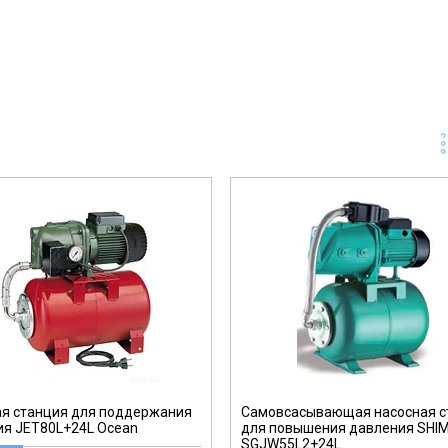
ая станция для поддержания
Самовсасывающая насосная с
ия JET80L+24L Ocean
для повышения давления SHI
SGJW55L2+24L