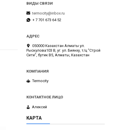
termocity@inbox.ru
+ 7 701 673 64 52
050000 Казахстан Алматы ул.
Рыскулова103 В, уг. ул. Биянху, т/ц "Строй
Сити", бутик В5, Алматы, Казахстан
Termocity
Алексей
КАРТА