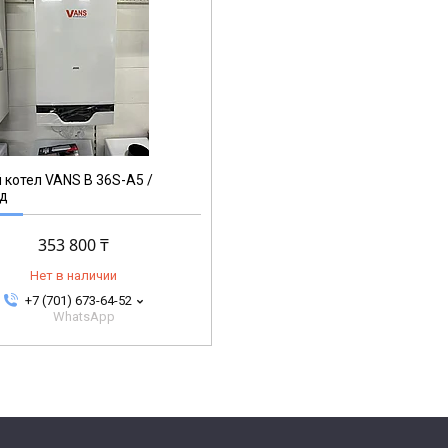
 котел VANS B 36S-A5 /
д
353 800 ₸
Нет в наличии
+7 (701) 673-64-52
WhatsApp