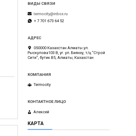
termocity@inbox.ru
+ 7 701 673 64 52
050000 Казахстан Алматы ул.
Рыскулова103 В, уг. ул. Биянху, т/ц "Строй
Сити", бутик В5, Алматы, Казахстан
Termocity
Алексей
КАРТА