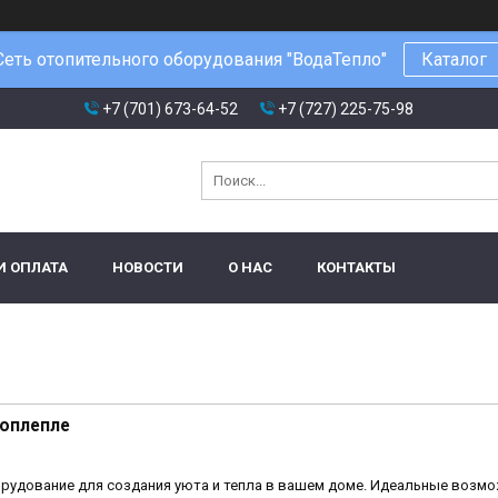
Сеть отопительного оборудования "ВодаТепло"
Каталог
+7 (701) 673-64-52
+7 (727) 225-75-98
И ОПЛАТА
НОВОСТИ
О НАС
КОНТАКТЫ
оплепле
рудование для создания уюта и тепла в вашем доме. Идеальные возм