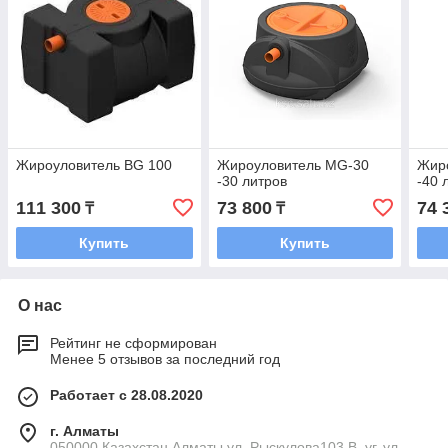
Жироуловитель BG 100
Жироуловитель MG-30
Жир
-30 литров
-40 
111 300
73 800
74 
₸
₸
Купить
Купить
О нас
Рейтинг не сформирован
Менее 5 отзывов за последний год
Работает с 28.08.2020
г. Алматы
050000 Казахстан Алматы ул. Рыскулова103 В, уг. ул.