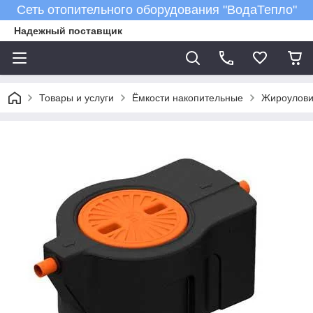
Сеть отопительного оборудования "ВодаТепло"
Надежный поставщик
Товары и услуги
Ёмкости накопительные
Жироулови