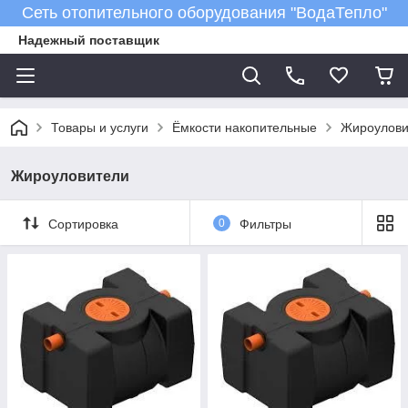
Сеть отопительного оборудования "ВодаТепло"
Надежный поставщик
Товары и услуги
Ёмкости накопительные
Жироулови
Жироуловители
Сортировка
0
Фильтры