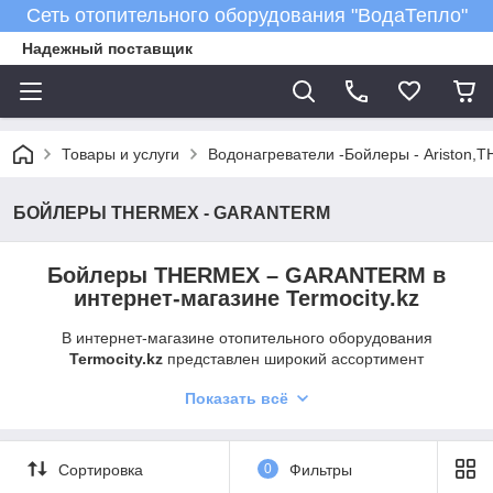
Сеть отопительного оборудования "ВодаТепло"
Надежный поставщик
Товары и услуги
Водонагреватели -Бойлеры - Ariston,T
БОЙЛЕРЫ THERMEX - GARANTERM
Бойлеры
THERMEX – GARANTERM
в
интернет-магазине Termocity.kz
В интернет-магазине отопительного оборудования
Termocity.kz
представлен широкий ассортимент
электрических водонагревателей (бойлеров)
THERMEX
и
Показать всё
GARANTERM
— надежных брендов с мировым опытом
производства систем горячего водоснабжения. Мы
предлагаем оригинальную продукцию с гарантией
производителя и доставкой по Казахстану.
Сортировка
0
Фильтры
Почему выбирают бойлеры THERMEX и