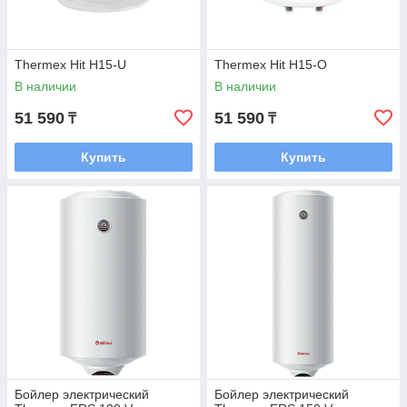
год.
Termocity.kz
— ваш надежный поставщик отопительного
оборудования и систем горячего водоснабжения в
Thermex Hit H15-U
Thermex Hit H15-О
Казахстане.
В наличии
В наличии
51 590
51 590
₸
₸
Купить
Купить
Бойлер электрический
Бойлер электрический